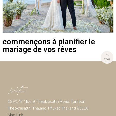
commençons à planifier le
mariage de vos rêves
TOP
Location
199/147 Moo 9 Thepkrasattri Road, Tambon
Thepkrasattri, Thalang, Phuket Thailand 83110
Map Link